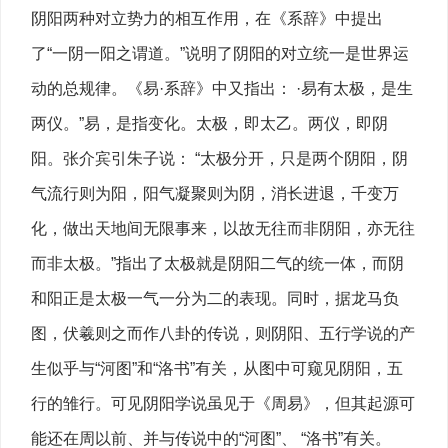
阴阳两种对立势力的相互作用，在《系辞》中提出
了“一阴一阳之谓道。”说明了阴阳的对立统一是世界运
动的总规律。《易·系辞》中又指出： ·易有太极，是生
两仪。”易，是指变化。太极，即太乙。两仪，即阴
阳。张介宾引朱子说： “太极分开，只是两个阴阳，阴
气流行则为阳，阳气凝聚则为阴，消长进退，千变万
化，做出天地间无限事来，以故无往而非阴阳，亦无往
而非太极。”指出了太极就是阴阳二气的统一体，而阴
和阳正是太极一气一分为二的表现。同时，据龙马负
图，伏羲则之而作八卦的传说，则阴阳、五行学说的产
生似乎与“河图”和“洛书”有关，从图中可窥见阴阳，五
行的雏行。可见阴阳学说虽见于《周易》，但其起源可
能还在周以前、并与传说中的“河图”、 “洛书”有关。