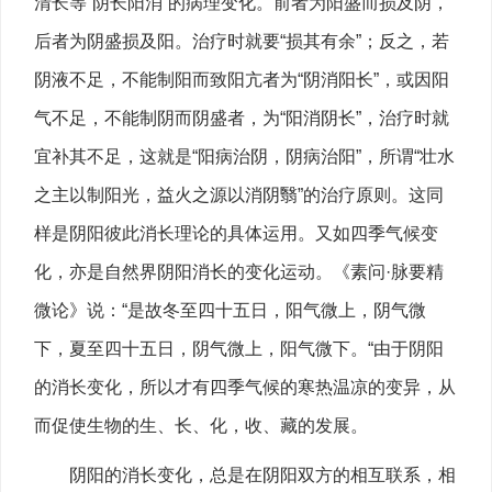
清长等“阴长阳消”的病理变化。前者为阳盛而损及阴，
后者为阴盛损及阳。治疗时就要“损其有余”；反之，若
阴液不足，不能制阳而致阳亢者为“阴消阳长”，或因阳
气不足，不能制阴而阴盛者，为“阳消阴长”，治疗时就
宜补其不足，这就是“阳病治阴，阴病治阳”，所谓“壮水
之主以制阳光，益火之源以消阴翳”的治疗原则。这同
样是阴阳彼此消长理论的具体运用。又如四季气候变
化，亦是自然界阴阳消长的变化运动。《素问·脉要精
微论》说：“是故冬至四十五日，阳气微上，阴气微
下，夏至四十五日，阴气微上，阳气微下。“由于阴阳
的消长变化，所以才有四季气候的寒热温凉的变异，从
而促使生物的生、长、化，收、藏的发展。
阴阳的消长变化，总是在阴阳双方的相互联系，相