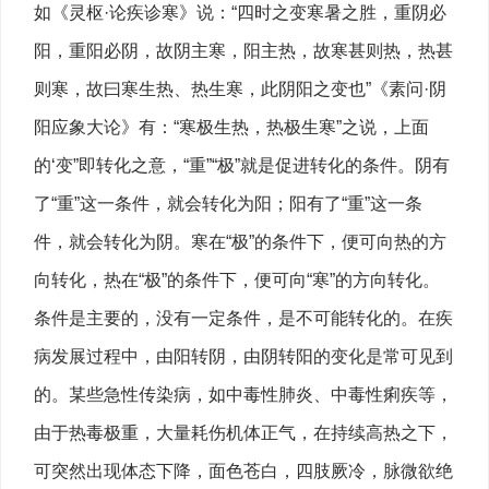
如《灵枢·论疾诊寒》说：“四时之变寒暑之胜，重阴必
阳，重阳必阴，故阴主寒，阳主热，故寒甚则热，热甚
则寒，故曰寒生热、热生寒，此阴阳之变也”《素问·阴
阳应象大论》有：“寒极生热，热极生寒”之说，上面
的‘变”即转化之意，“重”“极”就是促进转化的条件。阴有
了“重”这一条件，就会转化为阳；阳有了“重”这一条
件，就会转化为阴。寒在“极”的条件下，便可向热的方
向转化，热在“极”的条件下，便可向“寒”的方向转化。
条件是主要的，没有一定条件，是不可能转化的。在疾
病发展过程中，由阳转阴，由阴转阳的变化是常可见到
的。某些急性传染病，如中毒性肺炎、中毒性痢疾等，
由于热毒极重，大量耗伤机体正气，在持续高热之下，
可突然出现体态下降，面色苍白，四肢厥冷，脉微欲绝