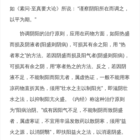
如《素问·至真要大论》所说： “谨察阴阳所在而调之，
以平为期。”
协调阴阳的治疗原则，应用在药物方面，如阳热盛
而损及阴液者(阳盛则阴病)，可损其有余之阳，用 “热
者寒之”的方法。若因阴盛而损及阳气者(阴盛则阳病)，
可损其有余之阴，用“寒者热之的方法。反之，若因阴
液不足，不能制阳而阳亢者，属虚热证，一般不能用寒
凉药物直折其热，须用”壮水之主以制阳光”，即滋阴壮
水之法，以抑制阳亢火盛。《内经》称这种治疗原则
为“阳病治阴。”或有因阳气不足，不能制阴而致阴盛
者，属虚寒证，不宜用辛温发散药以散阴寒，须用“益
火之源，以消阴翳”，即扶阳益火之法，以消退阴盛。