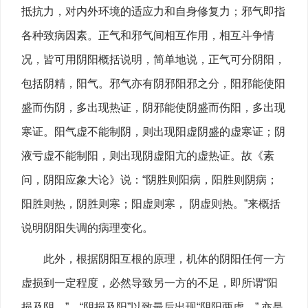
抵抗力，对内外环境的适应力和自身修复力；邪气即指
各种致病因素。正气和邪气间相互作用，相互斗争情
况，皆可用阴阳概括说明，简单地说，正气可分阴阳，
包括阴精，阳气。邪气亦有阴邪阳邪之分，阳邪能使阳
盛而伤阴，多出现热证，阴邪能使阴盛而伤阳，多出现
寒证。阳气虚不能制阴，则出现阳虚阴盛的虚寒证；阴
液亏虚不能制阳，则出现阴虚阳亢的虚热证。故《素
问，阴阳应象大论》说：“阴胜则阳病，阳胜则阴病；
阳胜则热，阴胜则寒；阳虚则寒， 阴虚则热。”来概括
说明阴阳失调的病理变化。
此外，根据阴阳互根的原理，机体的阴阳任何一方
虚损到一定程度，必然导致另一方的不足，即所谓“阳
损及阴，”、“阴损及阳”以致最后出现“阴阳两虚，” 亦是