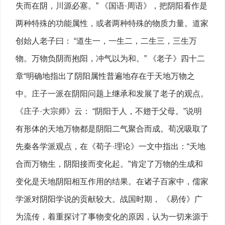
失而在阴，川源必塞。” 《国语·周语》，把阴阳看作是
两种特殊的功能属性，或者两种特殊的物质力量。道家
创始人老子曰： “道生一，一生二，二生三，三生万
物。万物负阴而抱阳，冲气以为和。” 《老子》四十二
章“明确地指出了阴阳属性普遍地存在于天地万物之
中。庄子一派在阴阳问题上继承和发展了老子的观点。
《庄子·大宗师》云： “阴阳于人，不翅于父母。”说明
有形体的天地万物都是阴阳二气聚合而成。荀况吸取了
先秦各学派观点，在《荀子·理论》一文中指出：“天地
合而万物生，阴阳接而变化起。”肯定了万物的生成和
变化是天地阴阳相互作用的结果。在诸子百家中，儒家
学派对阴阳学说的贡献较大。战国时期， 《易传》广
为流传，着重探讨了事物变化的原因，认为一切来源于