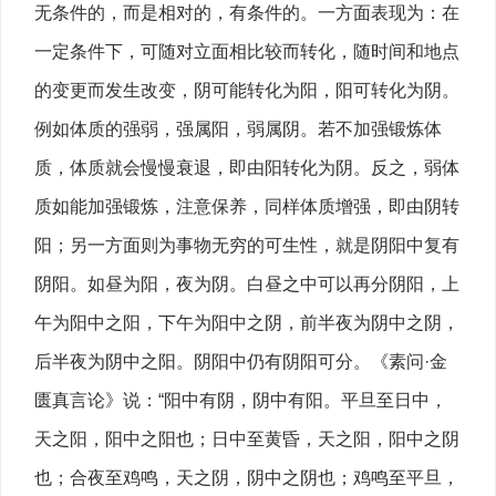
无条件的，而是相对的，有条件的。一方面表现为：在
一定条件下，可随对立面相比较而转化，随时间和地点
的变更而发生改变，阴可能转化为阳，阳可转化为阴。
例如体质的强弱，强属阳，弱属阴。若不加强锻炼体
质，体质就会慢慢衰退，即由阳转化为阴。反之，弱体
质如能加强锻炼，注意保养，同样体质增强，即由阴转
阳；另一方面则为事物无穷的可生性，就是阴阳中复有
阴阳。如昼为阳，夜为阴。白昼之中可以再分阴阳，上
午为阳中之阳，下午为阳中之阴，前半夜为阴中之阴，
后半夜为阴中之阳。阴阳中仍有阴阳可分。《素问·金
匮真言论》说：“阳中有阴，阴中有阳。平旦至日中，
天之阳，阳中之阳也；日中至黄昏，天之阳，阳中之阴
也；合夜至鸡鸣，天之阴，阴中之阴也；鸡鸣至平旦，