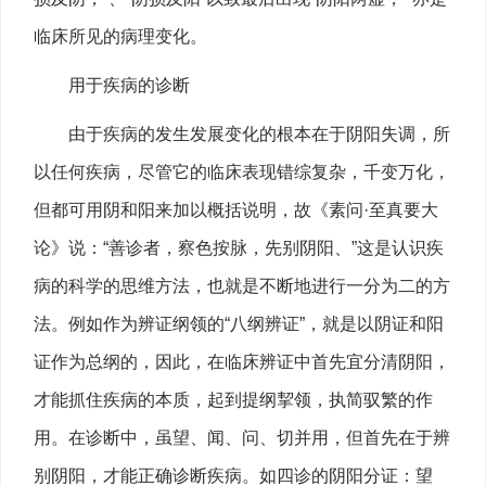
临床所见的病理变化。
用于疾病的诊断
由于疾病的发生发展变化的根本在于阴阳失调，所
以任何疾病，尽管它的临床表现错综复杂，千变万化，
但都可用阴和阳来加以概括说明，故《素问·至真要大
论》说：“善诊者，察色按脉，先别阴阳、”这是认识疾
病的科学的思维方法，也就是不断地进行一分为二的方
法。例如作为辨证纲领的“八纲辨证”，就是以阴证和阳
证作为总纲的，因此，在临床辨证中首先宜分清阴阳，
才能抓住疾病的本质，起到提纲挈领，执简驭繁的作
用。在诊断中，虽望、闻、问、切并用，但首先在于辨
别阴阳，才能正确诊断疾病。如四诊的阴阳分证：望