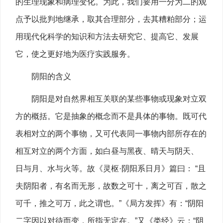
的生理现象和病理变化。为此，我们要用一分为二的观
点予以批判地继承，取其合理部分，去其糟粕部分；运
用现代化科学的知识和方法去研究它、提高它、发展
它，使之更好地为医疗实践服务。
阴阳的含义
阴阳是对自然界相互关联的某些事物或现象对立双
方的概括。它是抽象的概念而不是具体的事物。既可代
表相对立的两个事物，又可代表同一事物内部所存在的
相互对立的两个方面，如白昼与黑夜、晴天与阴天、
日与月、水与火等。故《灵枢·阴阳系日月》篇曰： “且
夫阴阳者，有名而无形，故数之可十，离之可百，散之
可千，推之可万，此之谓也。”《局方发挥》有：“阴阳
二字因以对待而变，所指无定在。”又《类经》云：“阴