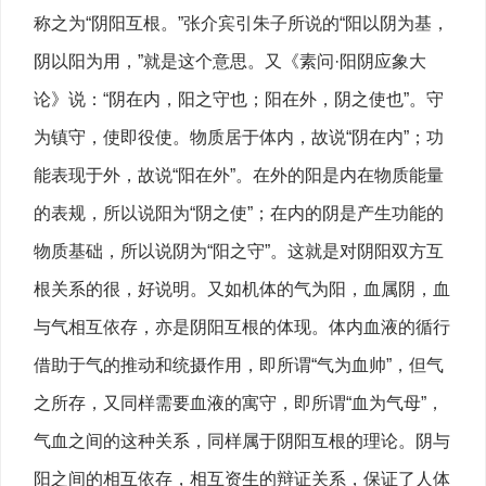
称之为“阴阳互根。”张介宾引朱子所说的“阳以阴为基，
阴以阳为用，”就是这个意思。又《素问·阳阴应象大
论》说：“阴在内，阳之守也；阳在外，阴之使也”。守
为镇守，使即役使。物质居于体内，故说“阴在内”；功
能表现于外，故说“阳在外”。在外的阳是内在物质能量
的表规，所以说阳为“阴之使”；在内的阴是产生功能的
物质基础，所以说阴为“阳之守”。这就是对阴阳双方互
根关系的很，好说明。又如机体的气为阳，血属阴，血
与气相互依存，亦是阴阳互根的体现。体内血液的循行
借助于气的推动和统摄作用，即所谓“气为血帅”，但气
之所存，又同样需要血液的寓守，即所谓“血为气母”，
气血之间的这种关系，同样属于阴阳互根的理论。阴与
阳之间的相互依存，相互资生的辩证关系，保证了人体