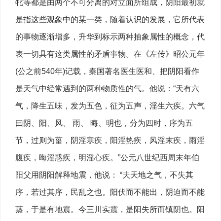
牝等都是由两个不可分离的对立面所组成，阴阳最初就
是指这些观象中的某一类，随着认识的发展，它所代表
的事物逐渐增多，升华到标示两种抽象属性的概念，代
表一切具有这类属性的矛盾事物。在《左传》昭公元年
(公之前540年)记载，秦国著名医生医和、把阴阳看作
是天气中经常遇到的两种物质性的气。他说：“天有六
气，降生五味，发为五色，征为五声，淫生六疾。六气
曰阴、阳、风、 雨、 晦、明也，分为四时，序为五
节，过则为菑，阴淫寒疾，阳淫热疾，风淫末疾，雨淫
腹疾，晦淫惑疾，明淫心疾。”公元八世纪西周末年伯
阳父用阴阳解释地震，他说： “夫天地之气，不失其
序，若过其序，民乱之也。阳伏而不能出，阴迫而不能
蒸，于是有地震。今三川实震，是阳失所而镇阴也。阳