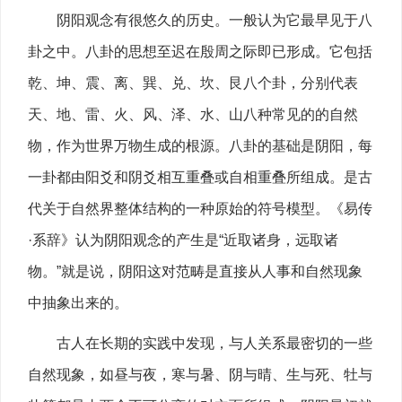
阴阳观念有很悠久的历史。一般认为它最早见于八
卦之中。八卦的思想至迟在殷周之际即已形成。它包括
乾、坤、震、离、巽、兑、坎、艮八个卦，分别代表
天、地、雷、火、风、泽、水、山八种常见的的自然
物，作为世界万物生成的根源。八卦的基础是阴阳，每
一卦都由阳爻和阴爻相互重叠或自相重叠所组成。是古
代关于自然界整体结构的一种原始的符号模型。《易传
·系辞》认为阴阳观念的产生是“近取诸身，远取诸
物。”就是说，阴阳这对范畴是直接从人事和自然现象
中抽象出来的。
古人在长期的实践中发现，与人关系最密切的一些
自然现象，如昼与夜，寒与暑、阴与晴、生与死、牡与