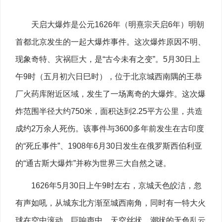
天启大爆炸是公元1626年（明熹宗天启6年）明朝
首都北京发生的一起大爆炸事件。这次爆炸原因不明、
现象奇特、灾祸巨大，是“古今未有之变”。5月30日上
午9时（五月初六日巳时），位于北京城西南隅的王恭
厂火药库附近区域，发生了一场离奇的大爆炸。这次爆
炸范围半径大约750米，面积达到2.25平方公里，共造
成约2万余人死伤。该事件与3600多年前发生在古印度
的“死丘事件”、1908年6月30日发生在俄罗斯西伯利亚
的“通古斯大爆炸”并称为世界三大自然之谜。
1626年5月30日上午9时左右，京城天色皎洁，忽
有声如吼，从城东北方渐至城西南角，同时有一特大火
球在空中滚动。巨响声中，天空丝状、潮状的无色乱云