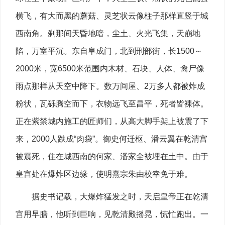
横飞，有大而黑的蘑菇、灵芝状云像柱子那样直竖于城
西南角。刹那间天昏地暗，尘土、火光飞集，天崩地
陷，万室平沉。东自阜成门，北到刑部街，长1500～
2000米，宽6500米范围内木材、石块、人体、禽尸像
雨点那样从天空中降下。数万间屋、2万多人都被炸成
粉状，瓦砾腾空而下，衣物远飞至昌平，死者皆裸体。
正在紫禁城内施工的匠师们，从高大脚手架上被震了下
来，2000人跌成“肉袋”。御史何迁枢、潘云翼在乾清宫
被震死，住在城西南的何家、潘家全被埋在土中。由于
皇宫处在爆炸区边缘，使明熹宗朱由校幸免于难。
据史书记载，大爆炸猛发之时，天启皇帝正在乾清
宫用早膳，他听到巨响，见乾清殿摇晃，慌忙跑出。一