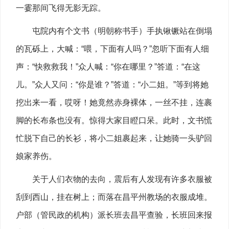
一霎那间飞得无影无踪。
屯院内有个文书（明朝称书手）手执锹镢站在倒塌
的瓦砾上，大喊：“喂，下面有人吗？”忽听下面有人细
声：“快救救我！”众人喊：“你在哪里？”答道：“在这
儿。”众人又问：“你是谁？”答道：“小二姐。”等到将她
挖出来一看，哎呀！她竟然赤身裸体，一丝不挂，连裹
脚的长布条也没有。惊得大家目瞪口呆。此时，文书慌
忙脱下自己的长衫，将小二姐裹起来，让她骑一头驴回
娘家养伤。
关于人们衣物的去向，震后有人发现有许多衣服被
刮到西山，挂在树上；而落在昌平州教场的衣服成堆。
户部（管民政的机构）派长班去昌平查验，长班回来报