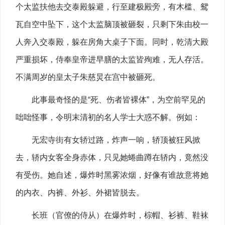
个太监扶他去交泰殿躲避，行至建极殿旁，有木槛、鸳
瓦自空中坠下，这个太监脑顶被砸裂，只剩下朱由校一
人奔入交泰殿，躲在房角大桌子下面。同时，乾清大殿
严重损坏，侍奉皇帝进早膳的太监皆殉难，无人存活。
不满周岁的皇太子朱慈炅在宫中被砸死。
此事最奇怪的是“死、伤者皆裸体”，为空前罕见的
咄咄怪事，令明末清初的名人学士大惑不解。例如：
无宏寺街有女轿过路，炸声一响，轿顶被狂风掀
去，轿内女客全身赤体，只见她蜷曲蹲在轿内，竟然没
有受伤。她自述，爆炸时黑雾浓烟，好像有谁故意将她
的内衣、内裤、外衫、外裙皆脱去。
长班（官僚的侍从）在爆炸时，棕帽、衫裤、鞋袜